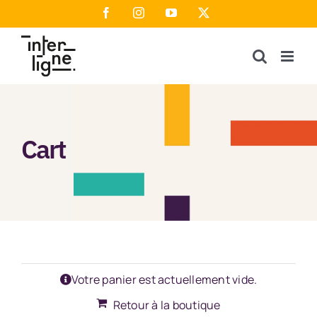
Passer
Facebook
Instagram
YouTube
X
au
contenu
Cart
Votre panier est actuellement vide.
Retour à la boutique