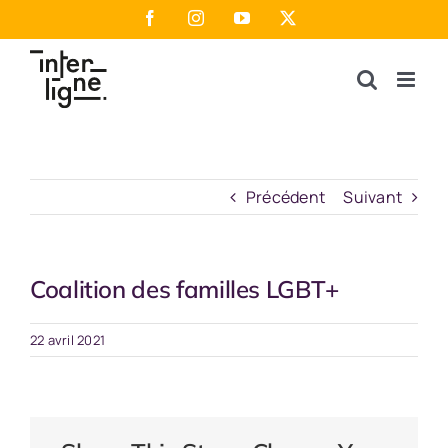
Passer
Facebook
Instagram
YouTube
X
au
contenu
Précédent
Suivant
Coalition des familles LGBT+
22 avril 2021