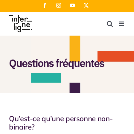
Passer
Facebook
Instagram
YouTube
X
au
contenu
Questions fréquentes
Qu’est-ce qu’une personne non-
binaire?