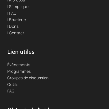
| À propos
| S’impliquer
| FAQ
| Boutique
| Dons
| Contact
Lien utiles
Évènements
Programmes
Groupes de discussion
Outils
FAQ