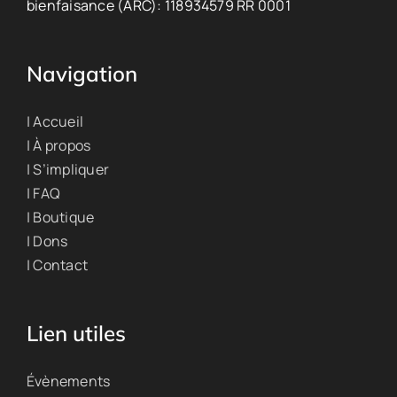
bienfaisance (ARC): 118934579 RR 0001
Navigation
| Accueil
| À propos
| S’impliquer
| FAQ
| Boutique
| Dons
| Contact
Lien utiles
Évènements