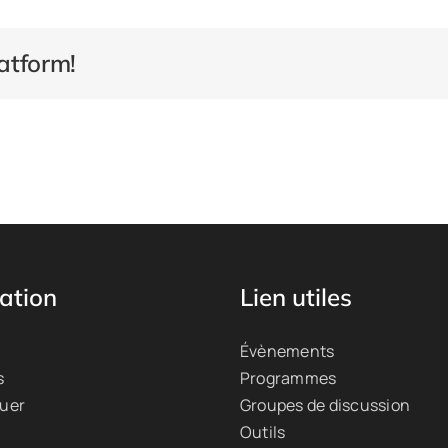
atform!
ation
Lien utiles
Évènements
s
Programmes
quer
Groupes de discussion
Outils