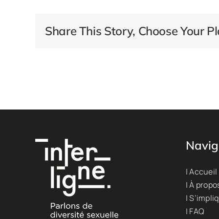
Share This Story, Choose Your Pl
Navig
| Accueil
| À propo
| S’impli
| FAQ