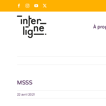
Passer
Facebook
Instagram
YouTube
X
au
contenu
À pro
MSSS
22 avril 2021