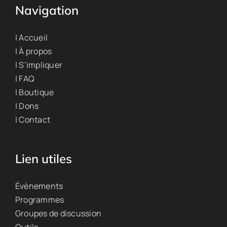
Navigation
| Accueil
| À propos
| S’impliquer
| FAQ
| Boutique
| Dons
| Contact
Lien utiles
Évènements
Programmes
Groupes de discussion
Outils