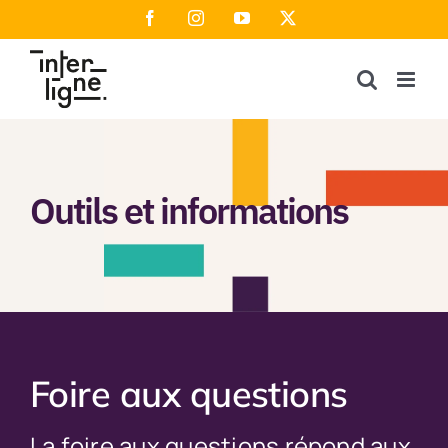
Passer
Facebook
Instagram
YouTube
X
au
contenu
Outils et informations
Foire aux questions
La foire aux questions répond aux