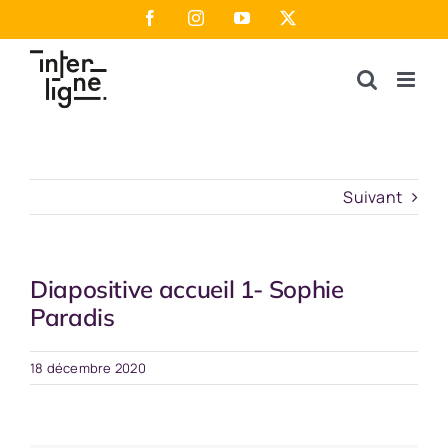
Passer
Facebook
Instagram
YouTube
X
au
contenu
Suivant
Diapositive accueil 1- Sophie
Paradis
18 décembre 2020