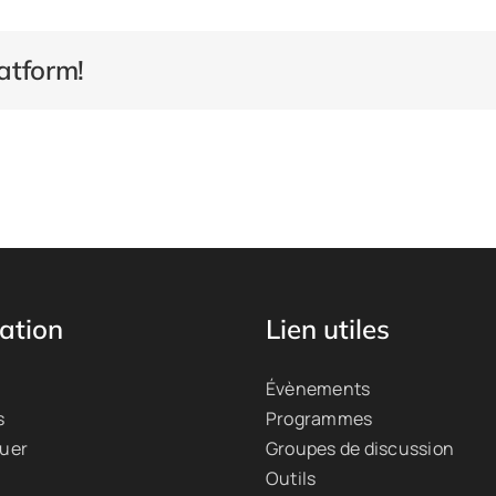
atform!
ation
Lien utiles
Évènements
s
Programmes
quer
Groupes de discussion
Outils