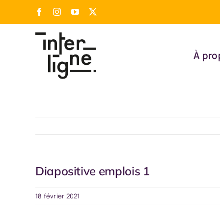
Passer
Facebook
Instagram
YouTube
X
au
contenu
À pro
Diapositive emplois 1
18 février 2021