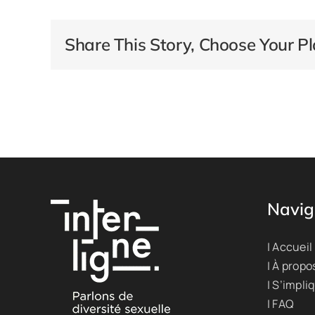
Share This Story, Choose Your Pl
Navig
| Accueil
| À propo
| S’impli
| FAQ