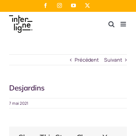
Passer
Facebook
Instagram
YouTube
X
au
contenu
Précédent
Suivant
Desjardins
7 mai 2021