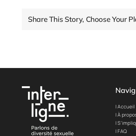
Share This Story, Choose Your Pl
Navig
| Accueil
| À propo
| S’impli
| FAQ