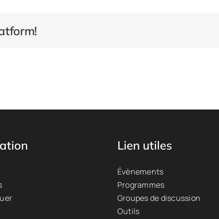
atform!
ation
Lien utiles
Évènements
s
Programmes
quer
Groupes de discussion
Outils