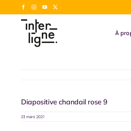
Passer
Facebook
Instagram
YouTube
X
au
contenu
À pro
Diapositive chandail rose 9
23 mars 2021