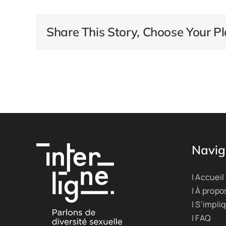
Share This Story, Choose Your Pl
Navig
| Accueil
| À propo
| S’impli
| FAQ