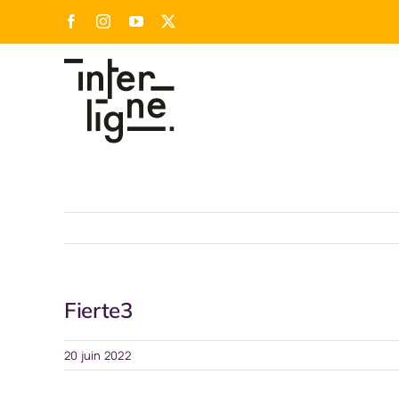
Passer
Facebook
Instagram
YouTube
X
au
contenu
Fierte3
20 juin 2022