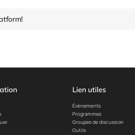
atform!
ation
Lien utiles
Évènements
s
Programmes
quer
Groupes de discussion
Outils