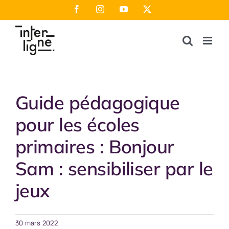
Passer
Facebook
Instagram
YouTube
X
au
contenu
Guide pédagogique
pour les écoles
primaires : Bonjour
Sam : sensibiliser par le
jeux
30 mars 2022