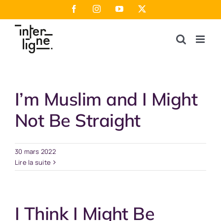
Passer
Facebook
Instagram
YouTube
X
au
contenu
I’m Muslim and I Might
Not Be Straight
30 mars 2022
Lire la suite
I Think I Might Be