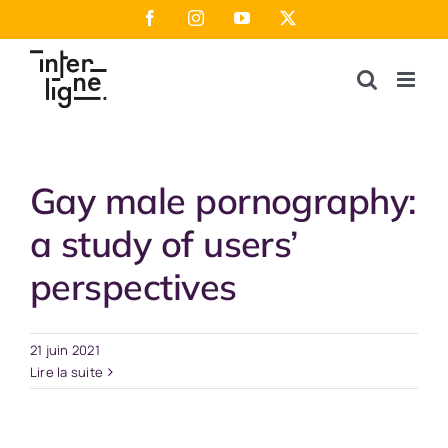
Passer
Facebook
Instagram
YouTube
X
au
contenu
Gay male pornography:
a study of users’
perspectives
21 juin 2021
Lire la suite