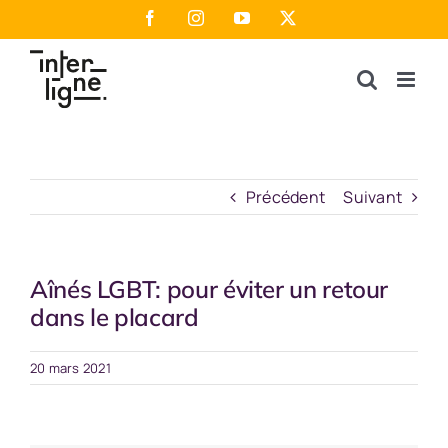
Passer
Facebook
Instagram
YouTube
X
au
contenu
Précédent
Suivant
Aînés LGBT: pour éviter un retour
dans le placard
20 mars 2021