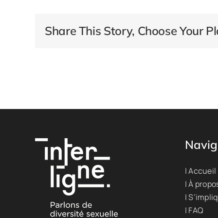
Share This Story, Choose Your Pl
Navig
| Accueil
| À propo
| S’impli
| FAQ