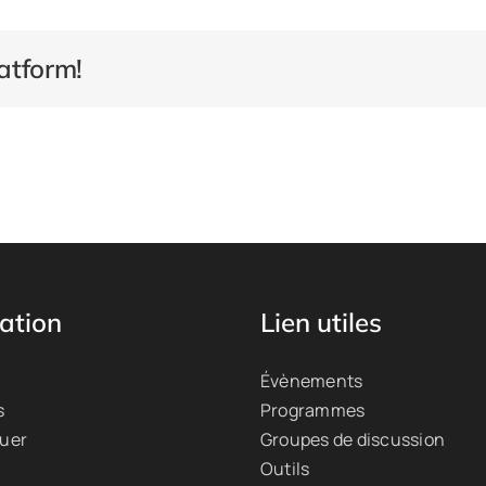
atform!
ation
Lien utiles
Évènements
s
Programmes
quer
Groupes de discussion
Outils