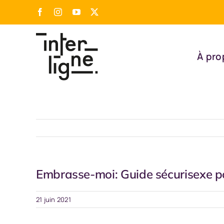
Passer
Facebook
Instagram
YouTube
X
au
contenu
À pro
Embrasse-moi: Guide sécurisexe p
21 juin 2021