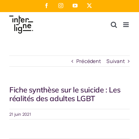
Passer
Facebook
Instagram
YouTube
X
au
contenu
Précédent
Suivant
Fiche synthèse sur le suicide : Les
réalités des adultes LGBT
21 juin 2021