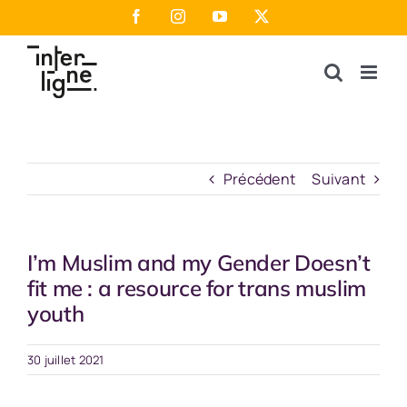
Passer
Facebook
Instagram
YouTube
X
au
contenu
Précédent
Suivant
I’m Muslim and my Gender Doesn’t
fit me : a resource for trans muslim
youth
30 juillet 2021