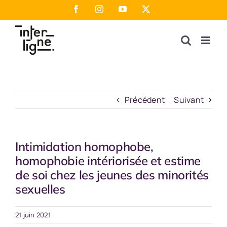
Passer
Facebook
Instagram
YouTube
X
au
contenu
Précédent
Suivant
Intimidation homophobe,
homophobie intériorisée et estime
de soi chez les jeunes des minorités
sexuelles
21 juin 2021