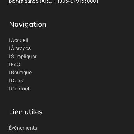
bienfaisance (ARC): 118934579 RR 0001
Navigation
| Accueil
| À propos
| S’impliquer
| FAQ
| Boutique
| Dons
| Contact
Lien utiles
Évènements