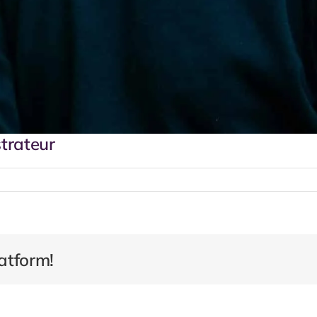
strateur
atform!