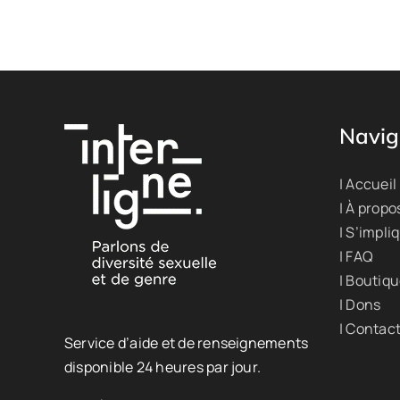
Navig
| Accueil
| À propo
| S’impli
| FAQ
| Boutiq
| Dons
| Contac
Service d’aide et de renseignements
disponible 24 heures par jour.