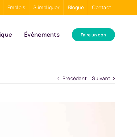
Emplois
S’impliquer
Blogue
Contact
ique
Évènements
Faire un don
Précédent
Suivant