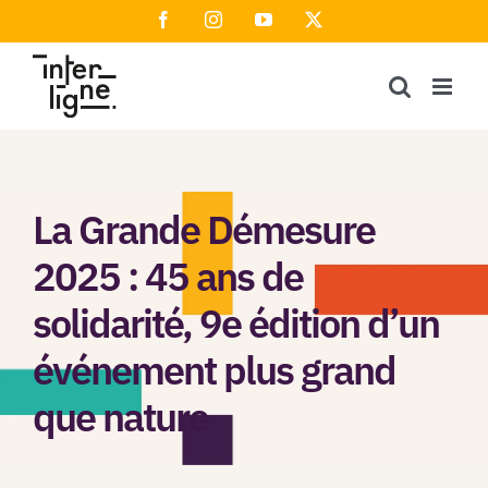
Passer
Facebook
Instagram
YouTube
X
au
contenu
La Grande Démesure
2025 : 45 ans de
solidarité, 9e édition d’un
événement plus grand
que nature