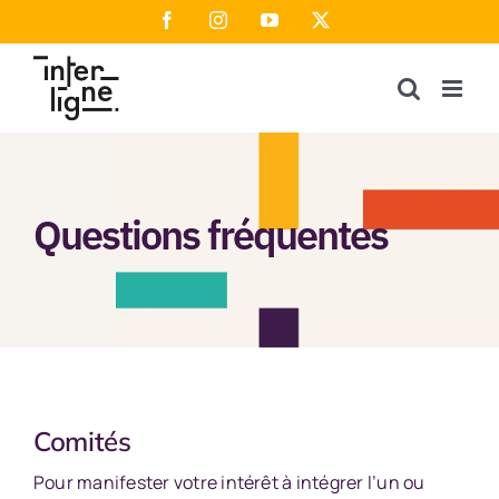
Passer
Facebook
Instagram
YouTube
X
au
contenu
Questions fréquentes
Comités
Pour manifester votre intérêt à intégrer l’un ou