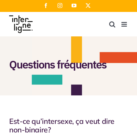
Passer
Facebook
Instagram
YouTube
X
au
contenu
Questions fréquentes
Est-ce qu’intersexe, ça veut dire
non-binaire?