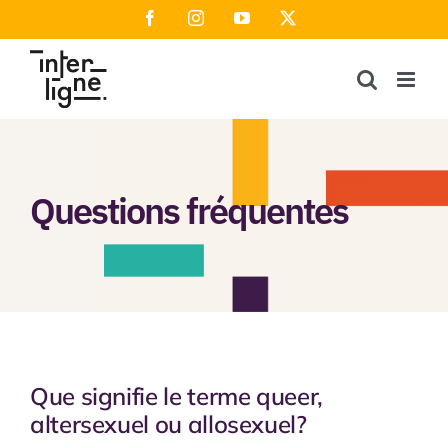
Passer
Facebook
Instagram
YouTube
X
au
contenu
Questions fréquentes
Que signifie le terme queer,
altersexuel ou allosexuel?