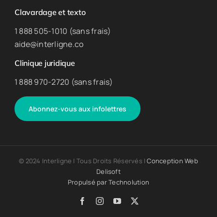
Clavardage et texto
1 888 505-1010 (sans frais)
aide@interligne.co
Clinique juridique
1 888 970-2720 (sans frais)
Abonnez-vous aux infolettres
© 2024 Interligne | Tous Droits Réservés |
Conception Web
Delisoft
Propulsé par
Technolution
Facebook
Instagram
YouTube
X