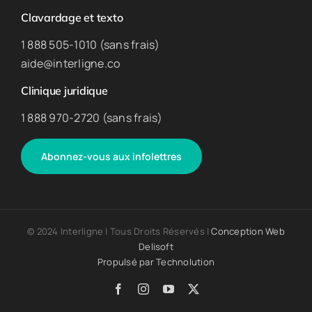
Clavardage et texto
1 888 505-1010 (sans frais)
aide@interligne.co
Clinique juridique
1 888 970-2720 (sans frais)
Abonnez-vous aux infolettres
© 2024 Interligne | Tous Droits Réservés |
Conception Web
Delisoft
Propulsé par
Technolution
Facebook
Instagram
YouTube
X