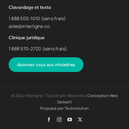
Clavardage et texto
1 888 505-1010 (sans frais)
aide@interligne.co
Clinique juridique
1 888 970-2720 (sans frais)
Abonnez-vous aux infolettres
© 2024 Interligne | Tous Droits Réservés |
Conception Web
Delisoft
Propulsé par
Technolution
Facebook
Instagram
YouTube
X