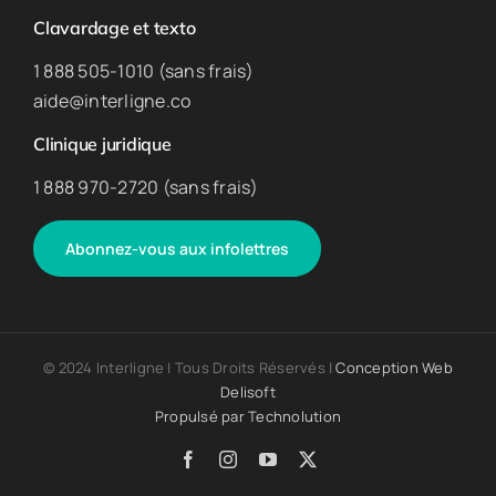
Clavardage et texto
1 888 505-1010 (sans frais)
aide@interligne.co
Clinique juridique
1 888 970-2720 (sans frais)
Abonnez-vous aux infolettres
© 2024 Interligne | Tous Droits Réservés |
Conception Web
Delisoft
Propulsé par
Technolution
Facebook
Instagram
YouTube
X