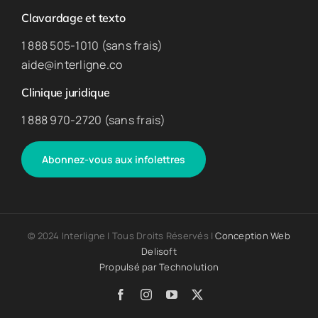
Clavardage et texto
1 888 505-1010 (sans frais)
aide@interligne.co
Clinique juridique
1 888 970-2720 (sans frais)
Abonnez-vous aux infolettres
© 2024 Interligne | Tous Droits Réservés |
Conception Web
Delisoft
Propulsé par
Technolution
Facebook
Instagram
YouTube
X