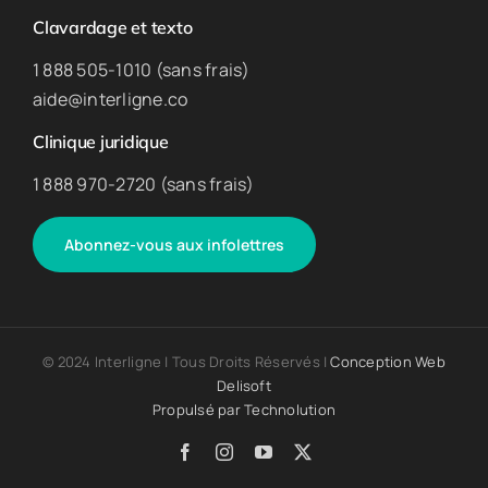
Clavardage et texto
1 888 505-1010 (sans frais)
aide@interligne.co
Clinique juridique
1 888 970-2720 (sans frais)
Abonnez-vous aux infolettres
© 2024 Interligne | Tous Droits Réservés |
Conception Web
Delisoft
Propulsé par
Technolution
Facebook
Instagram
YouTube
X