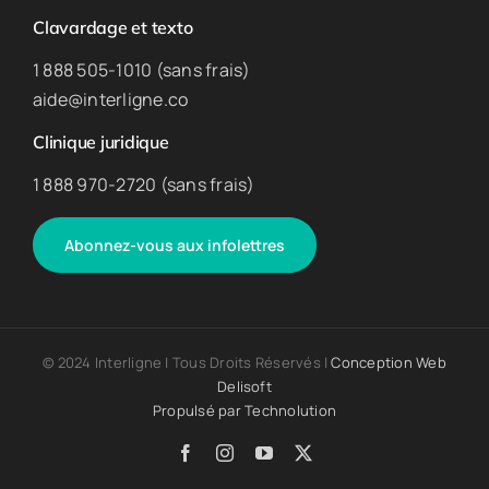
Clavardage et texto
1 888 505-1010 (sans frais)
aide@interligne.co
Clinique juridique
1 888 970-2720 (sans frais)
Abonnez-vous aux infolettres
© 2024 Interligne | Tous Droits Réservés |
Conception Web
Delisoft
Propulsé par
Technolution
Facebook
Instagram
YouTube
X