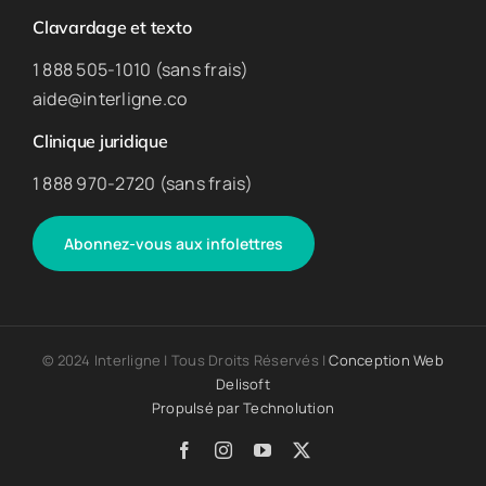
Clavardage et texto
1 888 505-1010 (sans frais)
aide@interligne.co
Clinique juridique
1 888 970-2720 (sans frais)
Abonnez-vous aux infolettres
© 2024 Interligne | Tous Droits Réservés |
Conception Web
Delisoft
Propulsé par
Technolution
Facebook
Instagram
YouTube
X