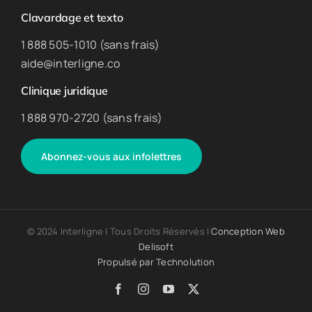
Clavardage et texto
1 888 505-1010 (sans frais)
aide@interligne.co
Clinique juridique
1 888 970-2720 (sans frais)
Abonnez-vous aux infolettres
© 2024 Interligne | Tous Droits Réservés |
Conception Web
Delisoft
Propulsé par
Technolution
Facebook
Instagram
YouTube
X