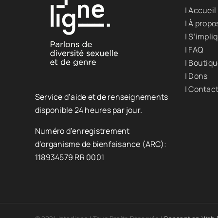
| Accueil
| À propo
| S’impli
| FAQ
| Boutiq
| Dons
| Contac
Service d’aide et de renseignements
disponible 24 heures par jour.
Numéro d’enregistrement
d’organisme de bienfaisance (ARC):
118934579 RR 0001