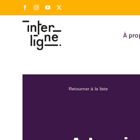
Passer
Facebook
Instagram
YouTube
X
au
contenu
À pro
Retourner à la liste