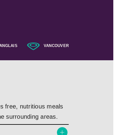
ANGLAIS
VANCOUVER
s free, nutritious meals
the surrounding areas.