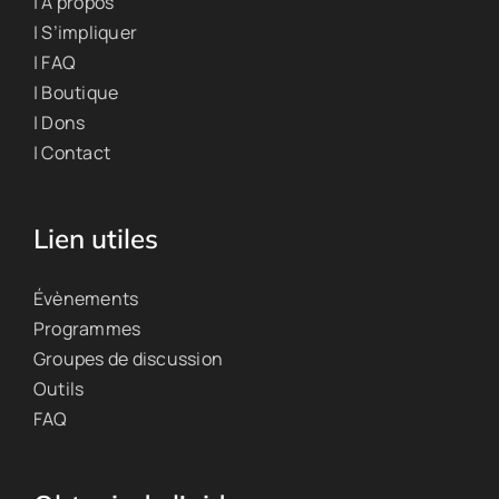
| À propos
| S’impliquer
| FAQ
| Boutique
| Dons
| Contact
Lien utiles
Évènements
Programmes
Groupes de discussion
Outils
FAQ