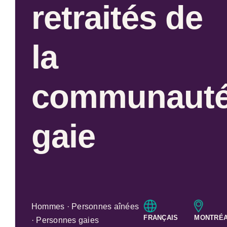
retraités de
la
communaut
gaie
Hommes · Personnes aînées
FRANÇAIS
MONTRÉ
· Personnes gaies