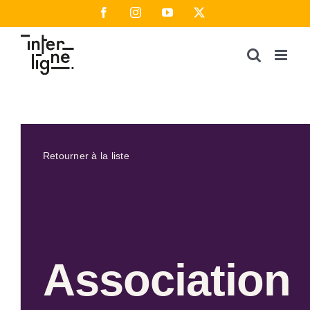
Passer
Facebook
Instagram
YouTube
X
au
contenu
Retourner à la liste
Association