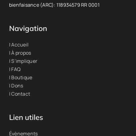
bienfaisance (ARC): 118934579 RR 0001
Navigation
| Accueil
| À propos
| S’impliquer
| FAQ
| Boutique
| Dons
| Contact
Lien utiles
Évènements