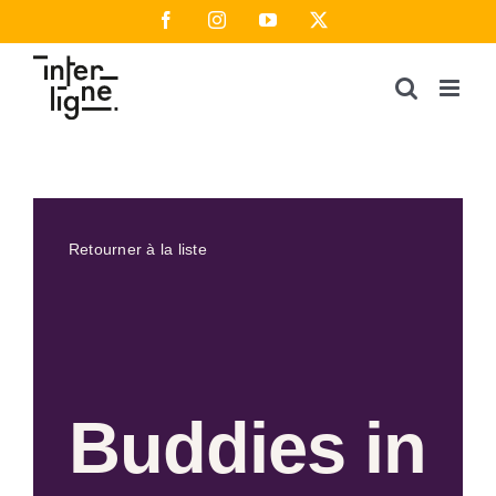
Passer
Facebook
Instagram
YouTube
X
au
contenu
Retourner à la liste
Buddies in