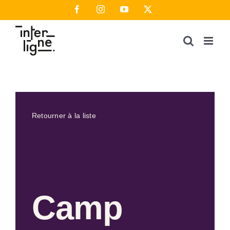
Passer
Facebook
Instagram
YouTube
X
au
contenu
Retourner à la liste
Camp