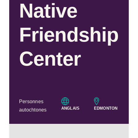
Native
Friendship
Center
Personnes
ANGLAIS
EDMONTON
autochtones