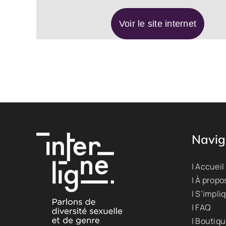
Voir le site internet
Navig
| Accueil
| À propo
| S’impli
| FAQ
| Boutiq