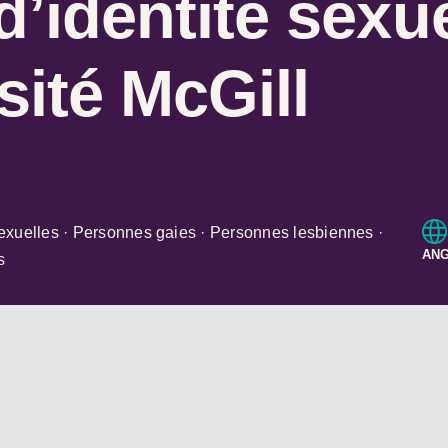
d’identité sexu
sité McGill
exuelles · Personnes gaies · Personnes lesbiennes ·
ANG
s