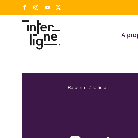
Passer
Facebook
Instagram
YouTube
X
au
contenu
À pro
Retourner à la liste