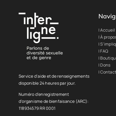
Navig
| Accueil
| À propo
| S’impli
| FAQ
| Boutiq
| Dons
| Contac
Service d’aide et de renseignements
disponible 24 heures par jour.
Numéro d’enregistrement
d’organisme de bienfaisance (ARC):
118934579 RR 0001