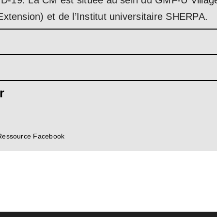
VID-19. La CM est située au sein du GMF-U Villa
tension) et de l’Institut universitaire SHERPA.
r
Ressource Facebook