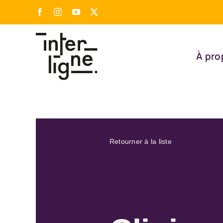
Passer
Facebook
Instagram
YouTube
X
au
contenu
À pro
Retourner à la liste