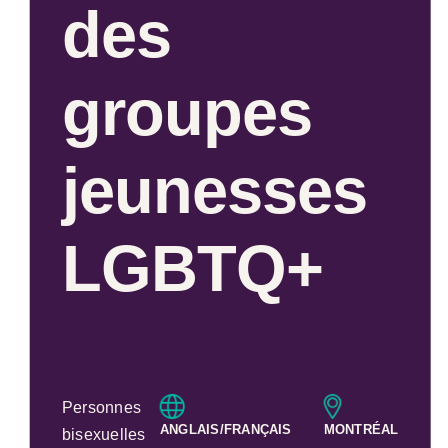
des
groupes
jeunesses
LGBTQ+
Personnes
ANGLAIS/FRANÇAIS
MONTRÉAL
bisexuelles