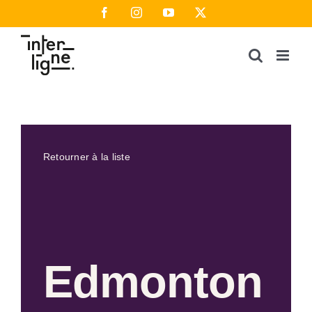
Passer
Facebook
Instagram
YouTube
X
au
contenu
Retourner à la liste
Edmonton