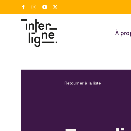
Passer
Facebook
Instagram
YouTube
X
au
contenu
À pro
Retourner à la liste