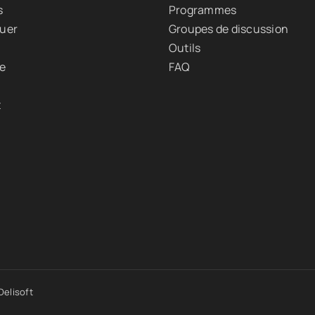
s
Programmes
quer
Groupes de discussion
Outils
ue
FAQ
t
elisoft