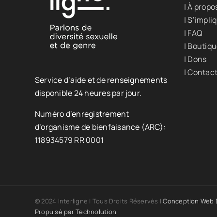
| À propo
| S’impli
| FAQ
| Boutiq
| Dons
| Contac
Service d’aide et de renseignements
disponible 24 heures par jour.
Numéro d’enregistrement
d’organisme de bienfaisance (ARC):
118934579 RR 0001
© 2024 Interligne | Tous Droits Réservés |
Conception Web D
Propulsé par
Technolution