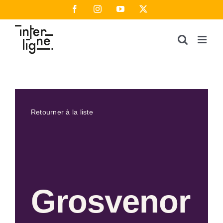
Passer
Facebook
Instagram
YouTube
X
au
contenu
Retourner à la liste
Grosvenor