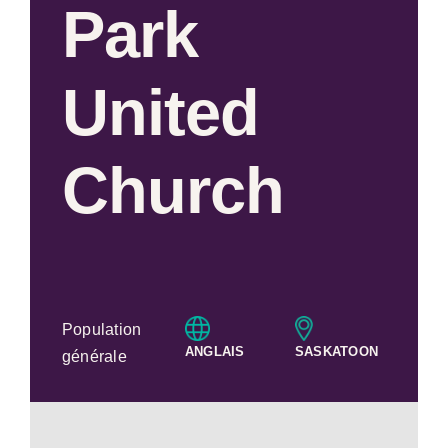
Park
United
Church
Population
ANGLAIS
SASKATOON
générale