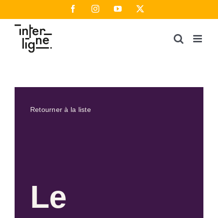
Passer
Facebook
Instagram
YouTube
X
au
contenu
Retourner à la liste
Le