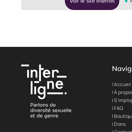
Voir le site internet
Navig
| Accueil
| À propo
| S’impli
| FAQ
| Boutiq
| Dons