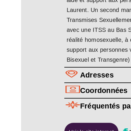
aide et support aux per
Laurent. Un second manda
Transmises Sexuellement
avec une ITSS au Bas St
réalité homosexuelle, à 
support aux personnes v
Bisexuel et Transgenre)
Adresses
Coordonnées
Fréquentés pa