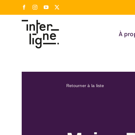
Passer
Facebook
Instagram
YouTube
X
au
contenu
À pro
Retourner à la liste