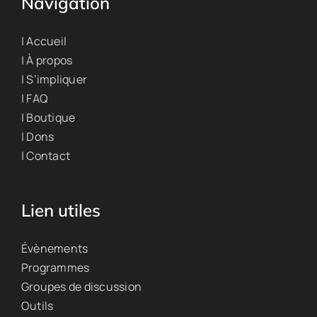
Navigation
| Accueil
| À propos
| S’impliquer
| FAQ
| Boutique
| Dons
| Contact
Lien utiles
Évènements
Programmes
Groupes de discussion
Outils