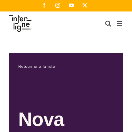
Passer
Facebook
Instagram
YouTube
X
au
contenu
Retourner à la liste
Nova